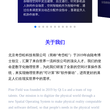
杂物理空间中灵活避障、自主通行。针对多机器
实现精细
人协同作业场景，空间智能机作为智能中枢，通
过任务调度算法动态分配作业指令，显著提升人
机协作效率。
关于我们
ABOUT US
北京奇岱松科技有限公司（简称“奇岱松”）于2019年由陆奇博
士创立，汇聚了来自世界一流科技公司的顶尖人才。我们的使
命是数字化物理世界，为此我们研发了全新的空间计算操作系
统，来实现物理世界的“可计算”和“软件驱动”，进而更好的满
足人们在现实世界中的需求。
Pine Field was founded in 2019 by Qi Lu and a team of top
talents. Our mission is to digitize the physical world through a
new Spatial Operating System to make physical reality computable
and software defined, so that people's needs in the physical world